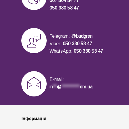
067 504 54 77
050 330 53 47
Telegram:
@budgran
Viber:
050 330 53 47
WhatsApp:
050 330 53 47
E-mail:
in
**
@
*********
om.ua
Інформація