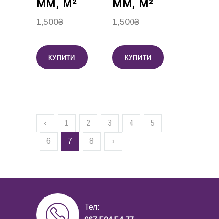
ММ, М²
ММ, М²
1,500
₴
1,500
₴
КУПИТИ
КУПИТИ
‹
1
2
3
4
5
6
7
8
›
Тел: