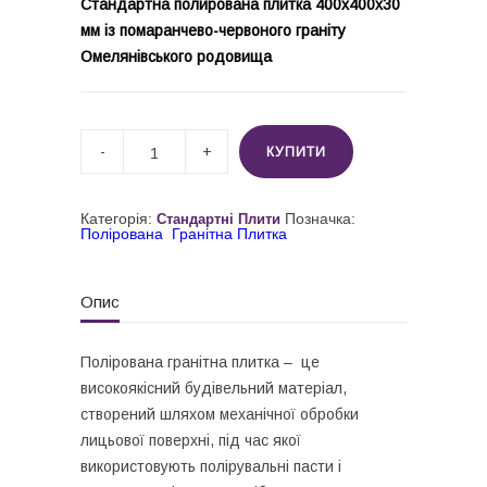
Стандартна полирована плитка 400х400х30
мм із помаранчево-червоного граніту
Омелянівського родовища
Полирована
Гранітна
КУПИТИ
Плитка
Омелянівська
400х400х30
мм,
Категорія:
Позначка:
Стандартні Плити
м²
Полірована Гранітна Плитка
quantity
Опис
Полірована гранітна плитка – це
високоякісний будівельний матеріал,
створений шляхом механічної обробки
лицьової поверхні, під час якої
використовують полірувальні пасти і