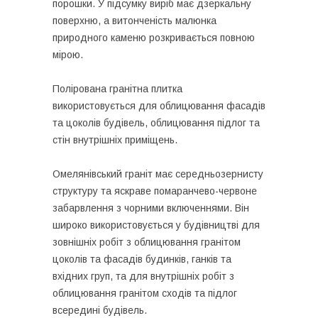
порошки. У підсумку виріб має дзеркальну
поверхню, а витонченість малюнка
природного каменю розкривається повною
мірою.
Полірована гранітна плитка
використовується для облицювання фасадів
та цоколів будівель, облицювання підлог та
стін внутрішніх приміщень.
Омелянівський граніт має середньозернисту
структуру та яскраве помаранчево-червоне
забарвлення з чорними включеннями. Він
широко використовується у будівництві для
зовнішніх робіт з облицювання гранітом
цоколів та фасадів будинків, ганків та
вхідних груп, та для внутрішніх робіт з
облицювання гранітом сходів та підлог
всередині будівель.