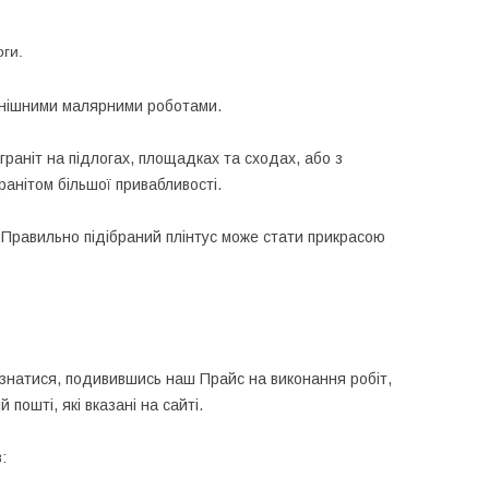
оги.
інішними малярними роботами.
 граніт на підлогах, площадках та сходах, або з
анітом більшої привабливості.
 Правильно підібраний плінтус може стати прикрасою
дізнатися, подивившись наш Прайс на виконання робіт,
пошті, які вказані на сайті.
: