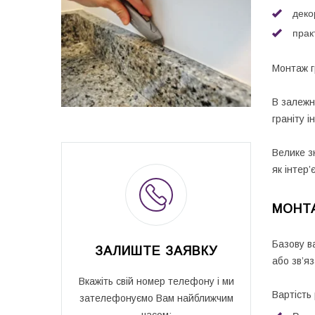
деко
прак
Монтаж г
В залежно
граніту 
Велике з
як інтер’
МОНТА
Базову в
ЗАЛИШТЕ ЗАЯВКУ
або зв’я
Вкажіть свій номер телефону і ми
Вартість 
зателефонуємо Вам найближчим
часом: