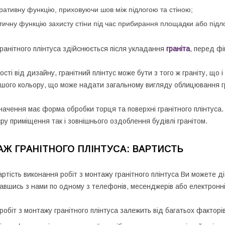
ративну функцію, приховуючи шов між підлогою та стіною;
тичну функцію захисту стіни під час прибирання площадки або підл
ранітного плінтуса здійснюється після укладання
граніта
, перед ф
сті від дизайну, гранітний плінтус може бути з того ж граніту, що і
іншого кольору, що може надати загальному вигляду облицювання гр
начення має форма обробки торця та поверхні гранітного плінтуса.
єру приміщення так і зовнішнього оздоблення будівлі гранітом.
Ж ГРАНІТНОГО ПЛІНТУСА: ВАРТИСТЬ
артість виконання робіт з монтажу гранітного плінтуса Ви можете 
завшись з нами по одному з телефонів, месенджерів або електронній 
робіт з монтажу гранітного плінтуса залежить від багатьох факторів