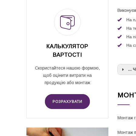
Виконуєм
На п
На т
На п
На с
КАЛЬКУЛЯТОР
ВАРТОСТІ
Скористайтеся нашою формою,
... 
щоб оцінити витрати на
продукцію або монтаж
МОНТ
РОЗРАХУВАТИ
Монтаж г
Монтаж п