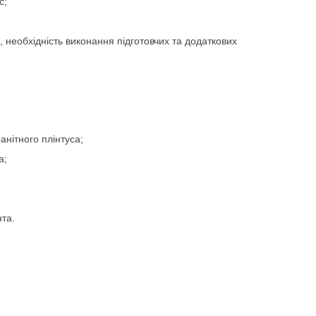
с;
, необхідність виконання підготовчих та додаткових
анітного плінтуса;
а;
та.