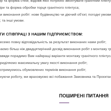
ір та форма стіни, вздовж якої потрібно змонтувати гранітний плінту
іри та форма обробки торця гранітного плінтуса;
и виконання робіт: нове будівництво чи діючий об’єкт, погодні умови
, та інші умови.
ГИ СПІВПРАЦІ З НАШИМ ПІДПРИЄМСТВОМ:
есемо повну відповідальність за результат виконаних нами робіт;
аємо більш ніж двадцятирічний досвід виконання робіт з монтажу гр
авжди порадимо Вам найкращі варіанти монтажу гранітного плінтус
риділяємо максимальну увагу якості виконання робіт;
отримуємось обумовлених термінів виконання робіт;
нуючи роботу, ми враховуємо всі побажання Замовника та Проєктан
ПОШИРЕНІ ПИТАННЯ