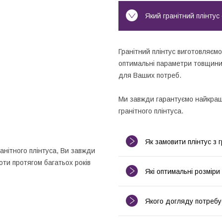
Який гранітний плінтус 
Гранітний плінтус виготовляєм
оптимальні параметри товщини,
для Ваших потреб.
Ми завжди гарантуємо найкращу
гранітного плінтуса.
Як замовити плінтус з 
анітного плінтуса, Ви завжди
ти протягом багатьох років
Які оптимальні розміри
Якого догляду потребує