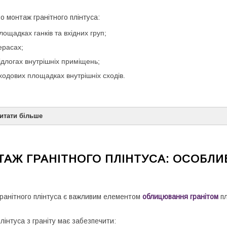
о монтаж гранітного плінтуса:
лощадках ганків та вхідних груп;
ерасах;
ідлогах внутрішніх приміщень;
ходових площадках внутрішніх сходів.
Читати більше
АЖ ГРАНІТНОГО ПЛІНТУСА: ОСОБЛИ
гранітний плінтус
ранітного плінтуса є важливим елементом
облицювання гранітом
пл
лінтуса з граніту має забезпечити: