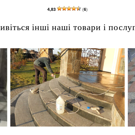
4,83
(
6
)
ивіться інші наші товари і послу