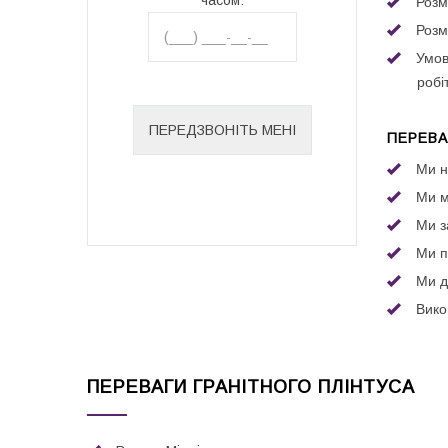
Розм
Розм
Умов
робіт
ПЕРЕВА
Ми н
Ми м
Ми з
Ми п
Ми д
Вико
ПЕРЕВАГИ ГРАНІТНОГО ПЛІНТУСА