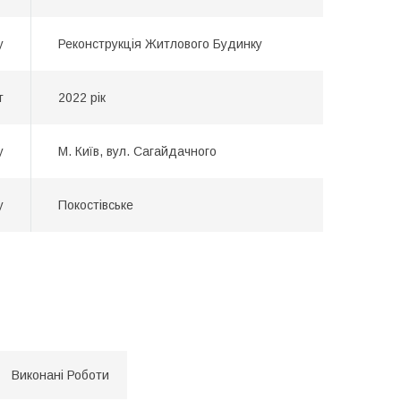
у
Реконструкція Житлового Будинку
т
2022 рік
у
М. Київ, вул. Сагайдачного
у
Покостівське
Виконані Роботи