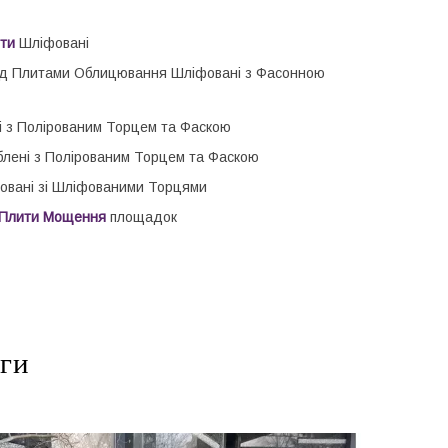
ити
Шліфовані
д Плитами Облицювання Шліфовані з Фасонною
 з Полірованим Торцем та Фаскою
лені з Полірованим Торцем та Фаскою
фовані зі Шліфованими Торцями
і Плити Мощення
площадок
уги