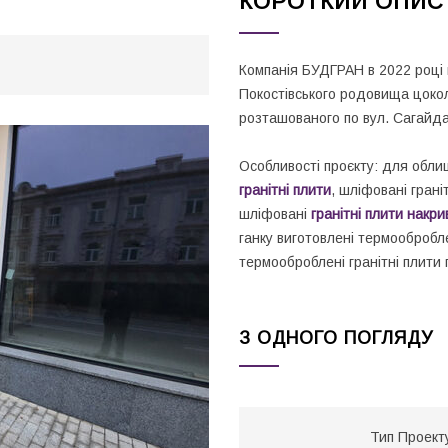
КОРОТКИЙ ОПИС
Компанія БУДГРАН в 2022 році
Покостівського родовища цоколя
розташованого по вул. Сагайдач
Особливості проєкту: для обли
гранітні плити
, шліфовані гран
шліфовані
гранітні плити накри
ганку виготовлені термообробл
термооброблені гранітні плити
З ОДНОГО ПОГЛЯДУ
Тип Проект