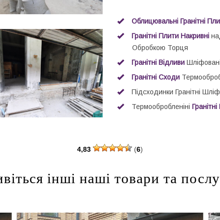
Облицювальні Гранітні Пл
Гранітні Плити Накривні
на
Обробкою Торця
Гранітні Відливи
Шліфовані
Гранітні Сходи
Термооброб
Підсходинки Гранітні Шлі
Термообробленіні
Гранітн
4,83
(
6
)
віться інші наші товари та посл