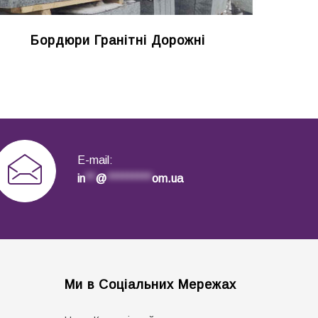
Бордюри Гранітні Дорожні
E-mail:
in
**
@
*********
om.ua
Ми в Соціальних Мережах