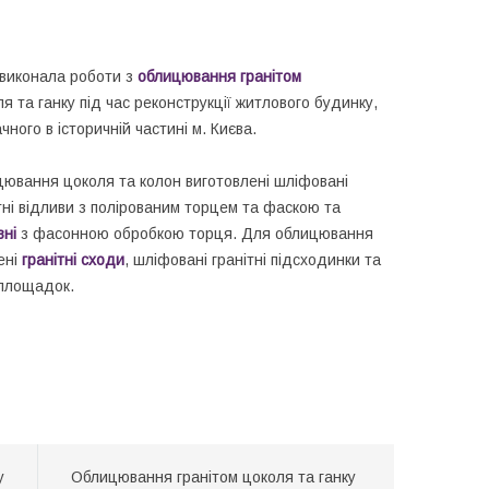
 виконала роботи з
облицювання гранітом
 та ганку під час реконструкції житлового будинку,
ного в історичній частині м. Києва.
цювання цоколя та колон виготовлені шліфовані
ітні відливи з полірованим торцем та фаскою та
вні
з фасонною обробкою торця. Для облицювання
ені
гранітні сходи
, шліфовані гранітні підсходинки та
 площадок.
у
Облицювання гранітом цоколя та ганку